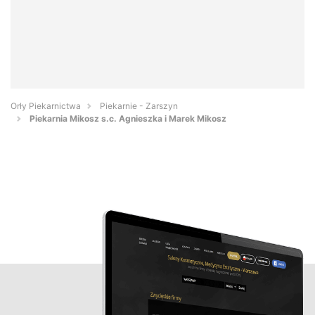
Orły Piekarnictwa
Piekarnie - Zarszyn
Piekarnia Mikosz s.c. Agnieszka i Marek Mikosz