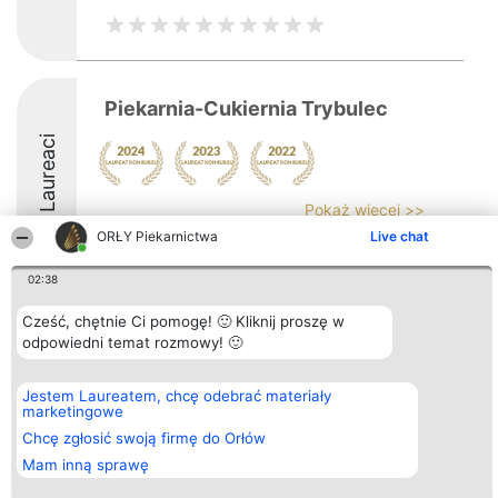
Piekarnia-Cukiernia Trybulec
Laureaci
Pokaż więcej >>
ORŁY Piekarnictwa
Live chat
02:38
Cześć, chętnie Ci pomogę! 🙂 Kliknij proszę w
Organizator plebiscytu
Plebiscyt
Kontakt
odpowiedni temat rozmowy! 🙂
Bright Side Solutions sp. z o.
Laureaci
Kontakt
o. sp. k.
Lista
ul. Ruska 22
wszystkich
Jestem Laureatem, chcę odebrać materiały
Wrocław 50-079
Laureatów
marketingowe
KRS 0000749100 | Regon
Zasady
381313360 | NIP 8943132676
Regulamin
Chcę zgłosić swoją firmę do Orłów
+48 508 492 400
Polityka
Mam inną sprawę
Prywatności