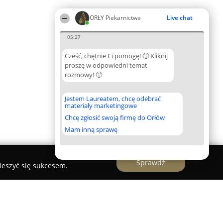
ORŁY Piekarnictwa
Live chat
05:27
Cześć, chętnie Ci pomogę! 🙂 Kliknij
proszę w odpowiedni temat
rozmowy! 🙂
Jestem Laureatem, chcę odebrać
materiały marketingowe
Chcę zgłosić swoją firmę do Orłów
Mam inną sprawę
Sprawdź
ieszyć się sukcesem.