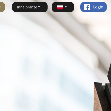
ę
Login
Inne branże