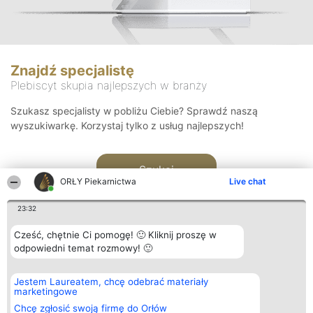
Znajdź specjalistę
Plebiscyt skupia najlepszych w branży
Szukasz specjalisty w pobliżu Ciebie? Sprawdź naszą
wyszukiwarkę. Korzystaj tylko z usług najlepszych!
Szukaj
ORŁY Piekarnictwa
Live chat
23:32
Cześć, chętnie Ci pomogę! 🙂 Kliknij proszę w
odpowiedni temat rozmowy! 🙂
Organizator plebiscytu
Plebiscyt
Kontakt
Jestem Laureatem, chcę odebrać materiały
Bright Side Solutions sp. z o.
Laureaci
Kontakt
marketingowe
o. sp. k.
Lista
ul. Ruska 22
wszystkich
Chcę zgłosić swoją firmę do Orłów