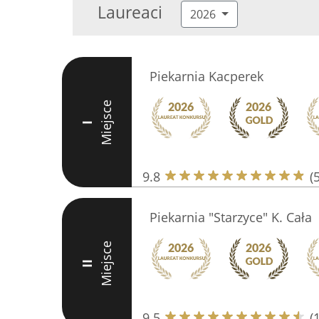
Laureaci
2026
Piekarnia Kacperek
Miejsce
I
9.8
(
Piekarnia "Starzyce" K. Cała
Miejsce
II
9.5
(