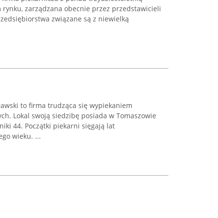
im rynku, zarządzana obecnie przez przedstawicieli
rzedsiębiorstwa związane są z niewielką
ławski to firma trudząca się wypiekaniem
ych. Lokal swoją siedzibę posiada w Tomaszowie
ki 44. Początki piekarni sięgają lat
go wieku. ...