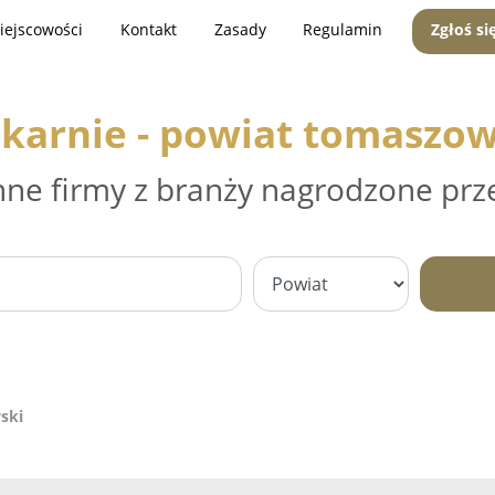
iejscowości
Kontakt
Zasady
Regulamin
Zgłoś si
ekarnie - powiat tomaszow
nne firmy z branży nagrodzone prz
ski