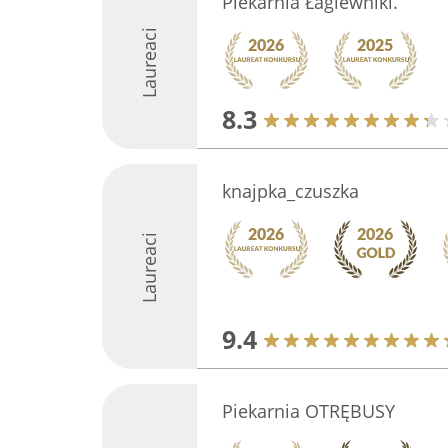
Piekarnia Łagiewniki.
Laureaci
8.3
knajpka_czuszka
Laureaci
9.4
Piekarnia OTRĘBUSY