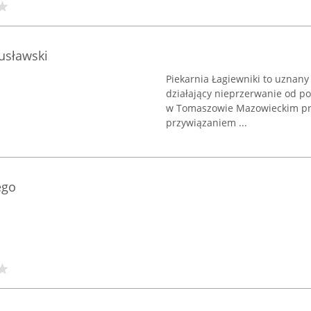
gusławski
Piekarnia Łagiewniki to uznan
działający nieprzerwanie od poc
w Tomaszowie Mazowieckim przy
przywiązaniem ...
ego