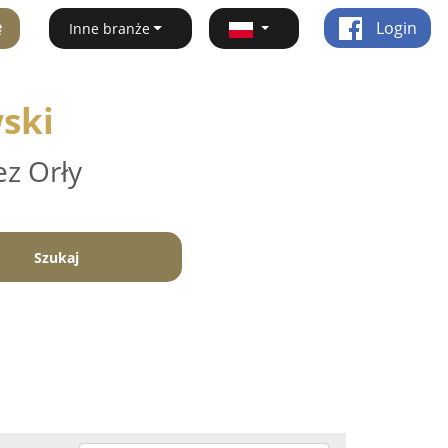
ę
Login
Inne branże
ski
ez Orły
Szukaj