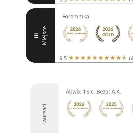
Foremmka
Miejsce
III
9.5
(
Abwix II s.c. Bezat A.K.
Laureaci