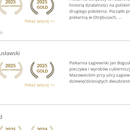
historią działalności na polsk
drugiego pokolenia. Początki p
piekarnią w Otrębusach, ...
Pokaż więcej >>
gusławski
Piekarnia Łagiewniki Jan Bogus
pieczywa i wyrobów cukiernicz
Mazowieckim przy ulicy Łagiewni
dziewięćdziesiątych dwudzieste
Pokaż więcej >>
d