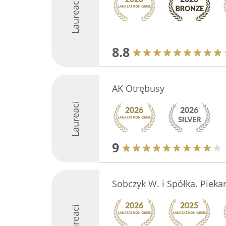
Laureaci
8.8
AK Otrębusy
Laureaci
9
Sobczyk W. i Spółka. Pieka
Laureaci