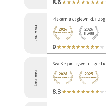
8.6
Piekarnia Łagiewniki, J.Bo
Laureaci
9
Świeże pieczywo u Ligocki
Laureaci
8.3