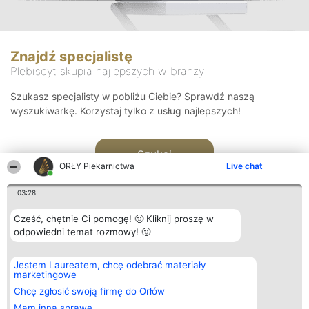
Znajdź specjalistę
Plebiscyt skupia najlepszych w branży
Szukasz specjalisty w pobliżu Ciebie? Sprawdź naszą
wyszukiwarkę. Korzystaj tylko z usług najlepszych!
Szukaj
ORŁY Piekarnictwa
Live chat
03:28
Cześć, chętnie Ci pomogę! 🙂 Kliknij proszę w
odpowiedni temat rozmowy! 🙂
Organizator plebiscytu
Plebiscyt
Kontakt
Jestem Laureatem, chcę odebrać materiały
Bright Side Solutions sp. z o.
Laureaci
Kontakt
marketingowe
o. sp. k.
Lista
ul. Ruska 22
wszystkich
Chcę zgłosić swoją firmę do Orłów
Wrocław 50-079
Laureatów
Mam inną sprawę
KRS 0000749100 | Regon
Zasady