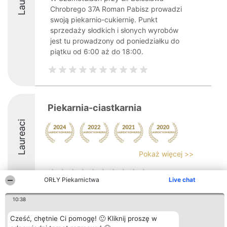
Chrobrego 37A Roman Pabisz prowadzi
swoją piekarnio-cukiernię. Punkt
sprzedaży słodkich i słonych wyrobów
jest tu prowadzony od poniedziałku do
piątku od 6:00 aż do 18:00.
Piekarnia-ciastkarnia
Laureaci
Pokaż więcej >>
ORŁY Piekarnictwa
Live chat
10:38
Organizator plebiscytu
Plebiscyt
Kontakt
Bright Side Solutions sp. z o.
Laureaci
Kontakt
Cześć, chętnie Ci pomogę! 🙂 Kliknij proszę w
o. sp. k.
Lista