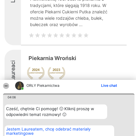
tradycjami, które sięgają 1918 roku. W
ofercie Piekarni Cukierni Putka znaleźć
można wiele rodzajów chleba, bułek,
bułeczek oraz wyrobów ...
Piekarnia Wroński
Laureaci
ORŁY Piekarnictwa
Live chat
04:06
Cześć, chętnie Ci pomogę! 🙂 Kliknij proszę w
Organizator plebiscytu
Plebiscyt
Kontakt
Bright Side Solutions sp. z o.
odpowiedni temat rozmowy! 🙂
Laureaci
Kontakt
o. sp. k.
Lista
ul. Ruska 22
wszystkich
Wrocław 50-079
Laureatów
Jestem Laureatem, chcę odebrać materiały
KRS 0000749100 | Regon
Zasady
marketingowe