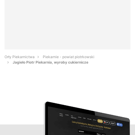
Orły Piekarnictwa
Piekarnie - powiat piotrkowski
Jagieło Piotr Piekarnia, wyroby cukiernicze