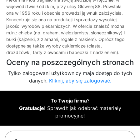
województwie Łódzkim, przy ulicy Głównej 88. Powstała
ona w 1956 roku i obecnie prowadzi ją wnuk założyciela.
Koncentruje się ona na produkcji i sprzedaży wysokiej
jakości wyrobów piekarniczych. W ofercie znaleźć można
m.in.: chleby (np. graham, wieloziarnisty, słonecznikowy) i
bułki (kajzerki, z ziarnami, rogale z makiem). Oprócz tego
dostępne są także wyroby cukiernicze (ciasta,
drożdżówki, tarty z owocami i babeczki z nadzieniem).
Oceny na poszczególnych stronach
Tylko zalogowani użytkownicy maja dostęp do tych
danych.
Kliknij, aby się zalogować.
To Twoja firma
?
Gratulacje!
Sprawdź jak odebrać materiały
promocyjne!