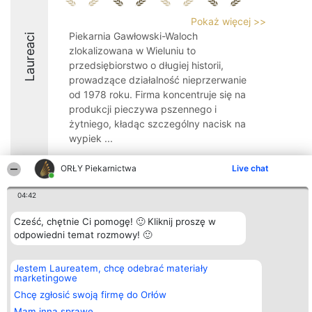
Pokaż więcej >>
Piekarnia Gawłowski-Waloch
Laureaci
zlokalizowana w Wieluniu to
przedsiębiorstwo o długiej historii,
prowadzące działalność nieprzerwanie
od 1978 roku. Firma koncentruje się na
produkcji pieczywa pszennego i
żytniego, kładąc szczególny nacisk na
wypiek ...
9.4
ORŁY Piekarnictwa
Live chat
04:42
Organizator plebiscytu
Plebiscyt
Kontakt
Cześć, chętnie Ci pomogę! 🙂 Kliknij proszę w
Bright Side Solutions sp. z o.
Laureaci
Kontakt
odpowiedni temat rozmowy! 🙂
o. sp. k.
Lista
ul. Ruska 22
wszystkich
Wrocław 50-079
Laureatów
KRS 0000749100 | Regon
Zasady
Jestem Laureatem, chcę odebrać materiały
381313360 | NIP 8943132676
Regulamin
marketingowe
+48 508 492 400
Polityka
Chcę zgłosić swoją firmę do Orłów
Prywatności
Mam inną sprawę