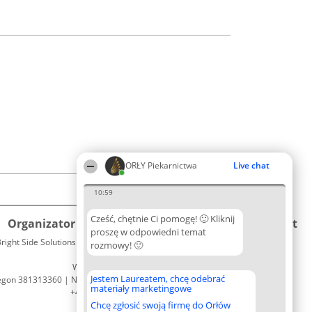
ORŁY Piekarnictwa
Live chat
10:59
Cześć, chętnie Ci pomogę! 🙂 Kliknij
Organizator plebiscytu
Plebiscyt
Kontakt
proszę w odpowiedni temat
right Side Solutions sp. z o. o. sp. k.
Laureaci
rozmowy! 🙂
Kontakt
ul. Ruska 22
Lista
Wrocław 50-079
wszystkich
Jestem Laureatem, chcę odebrać
egon 381313360 | NIP 8943132676
Laureatów
materiały marketingowe
+48 508 492 400
Zasady
Chcę zgłosić swoją firmę do Orłów
Regulamin