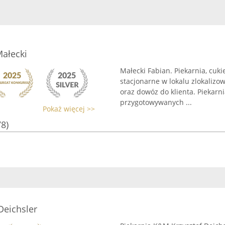
Małecki
Małecki Fabian. Piekarnia, cuki
stacjonarne w lokalu zlokali
oraz dowóz do klienta. Piekarn
przygotowywanych ...
Pokaż więcej >>
78)
Deichsler