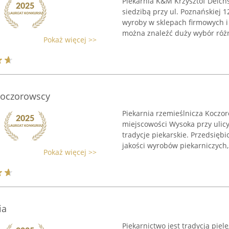
Piekarnia K&M Krzysztof Deichs
siedzibą przy ul. Poznańskiej 1
wyroby w sklepach firmowych i
można znaleźć duży wybór różn
Pokaż więcej >>
Koczorowscy
Piekarnia rzemieślnicza Koczor
miejscowości Wysoka przy ulicy 
tradycje piekarskie. Przedsiębi
jakości wyrobów piekarniczych, 
Pokaż więcej >>
ia
Piekarnictwo jest tradycją pie