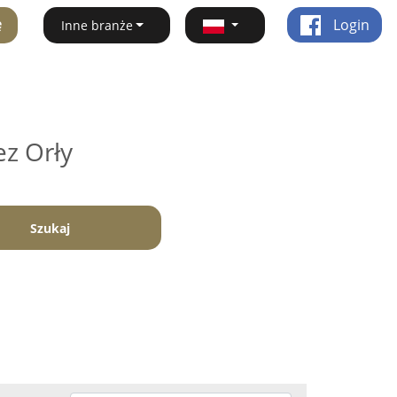
ę
Login
Inne branże
ez Orły
Szukaj