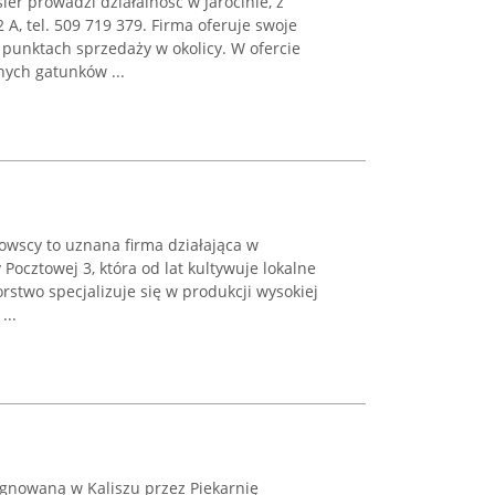
ler prowadzi działalność w Jarocinie, z
2 A, tel. 509 719 379. Firma oferuje swoje
 punktach sprzedaży w okolicy. W ofercie
ych gatunków ...
owscy to uznana firma działająca w
Pocztowej 3, która od lat kultywuje lokalne
orstwo specjalizuje się w produkcji wysokiej
...
lęgnowaną w Kaliszu przez Piekarnię