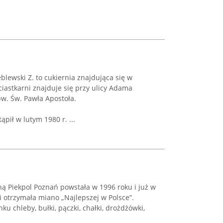
blewski Z. to cukiernia znajdująca się w
ciastkarni znajduje się przy ulicy Adama
pw. Św. Pawła Apostoła.
ąpił w lutym 1980 r. ...
hą Piekpol Poznań powstała w 1996 roku i już w
i otrzymała miano „Najlepszej w Polsce”.
ku chleby, bułki, pączki, chałki, drożdżówki,