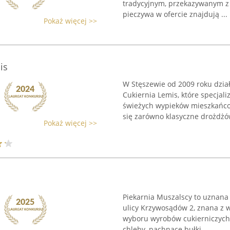
tradycyjnym, przekazywanym z 
pieczywa w ofercie znajdują ...
Pokaż więcej >>
is
W Stęszewie od 2009 roku dzia
Cukiernia Lemis, które specjali
świeżych wypieków mieszkańcom
się zarówno klasyczne drożdżów
Pokaż więcej >>
Piekarnia Muszalscy to uznana
ulicy Krzywosądów 2, znana z 
wyboru wyrobów cukierniczych.
chleby, pachnące bułki ...