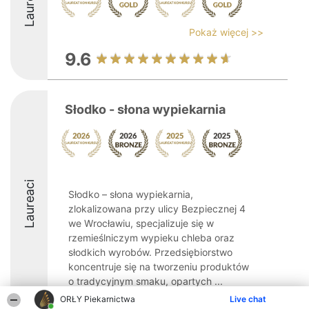
Laureaci
Pokaż więcej >>
9.6
Słodko - słona wypiekarnia
Laureaci
Słodko – słona wypiekarnia,
zlokalizowana przy ulicy Bezpiecznej 4
we Wrocławiu, specjalizuje się w
rzemieślniczym wypieku chleba oraz
słodkich wyrobów. Przedsiębiorstwo
koncentruje się na tworzeniu produktów
o tradycyjnym smaku, opartych ...
ORŁY Piekarnictwa
Live chat
8.8