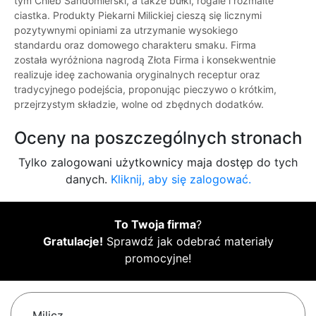
tym Chleb Sandomierski, a także bułki, rogale i rozmaite
ciastka. Produkty Piekarni Milickiej cieszą się licznymi
pozytywnymi opiniami za utrzymanie wysokiego
standardu oraz domowego charakteru smaku. Firma
została wyróżniona nagrodą Złota Firma i konsekwentnie
realizuje ideę zachowania oryginalnych receptur oraz
tradycyjnego podejścia, proponując pieczywo o krótkim,
przejrzystym składzie, wolne od zbędnych dodatków.
Oceny na poszczególnych stronach
Tylko zalogowani użytkownicy maja dostęp do tych
danych.
Kliknij, aby się zalogować.
To Twoja firma
?
Gratulacje!
Sprawdź jak odebrać materiały
promocyjne!
Milicz