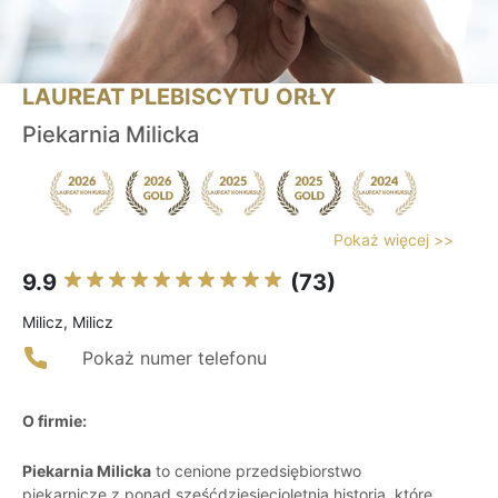
LAUREAT PLEBISCYTU ORŁY
Piekarnia Milicka
Pokaż więcej >>
9.9
(73)
Milicz, Milicz
Pokaż numer telefonu
O firmie:
Piekarnia Milicka
to cenione przedsiębiorstwo
piekarnicze z ponad sześćdziesięcioletnią historią, które