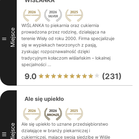
WIŚLANKA
WIŚLANKA to piekarnia oraz cukiernia
Miejsce
prowadzona przez rodzinę, działająca na
terenie Wisły od roku 2000. Firma specjalizuje
II
się w wypiekach tworzonych z pasją,
zyskując rozpoznawalność dzięki
tradycyjnym kołaczom wiślańskim – lokalnej
specjalności ...
9.0
(231)
Ale się upiekło
Ale się upiekło to uznane przedsiębiorstwo
Miejsce
działające w branży piekarniczej i
III
cukierniczej, mające swoją siedzibę w Wiśle