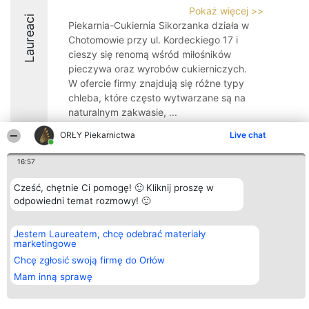
Pokaż więcej >>
Laureaci
Piekarnia-Cukiernia Sikorzanka działa w
Chotomowie przy ul. Kordeckiego 17 i
cieszy się renomą wśród miłośników
pieczywa oraz wyrobów cukierniczych.
W ofercie firmy znajdują się różne typy
chleba, które często wytwarzane są na
naturalnym zakwasie, ...
8.2
ORŁY Piekarnictwa
Live chat
16:57
Organizator plebiscytu
Plebiscyt
Kontakt
Cześć, chętnie Ci pomogę! 🙂 Kliknij proszę w
Bright Side Solutions sp. z o.
Laureaci
Kontakt
odpowiedni temat rozmowy! 🙂
o. sp. k.
Lista
ul. Ruska 22
wszystkich
Wrocław 50-079
Laureatów
Jestem Laureatem, chcę odebrać materiały
KRS 0000749100 | Regon
Zasady
marketingowe
381313360 | NIP 8943132676
Regulamin
+48 508 492 400
Chcę zgłosić swoją firmę do Orłów
Polityka
Prywatności
Mam inną sprawę