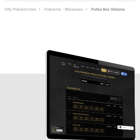
Orły Piekarnictwa
Piekarnie - Warszawa
Putka Bez Glutenu