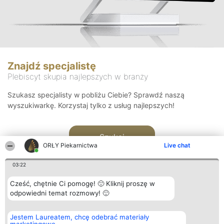
Znajdź specjalistę
Plebiscyt skupia najlepszych w branży
Szukasz specjalisty w pobliżu Ciebie? Sprawdź naszą
wyszukiwarkę. Korzystaj tylko z usług najlepszych!
Szukaj
ORŁY Piekarnictwa
Live chat
03:22
Cześć, chętnie Ci pomogę! 🙂 Kliknij proszę w
odpowiedni temat rozmowy! 🙂
Organizator plebiscytu
Plebiscyt
Kontakt
Jestem Laureatem, chcę odebrać materiały
Bright Side Solutions sp. z o.
Laureaci
Kontakt