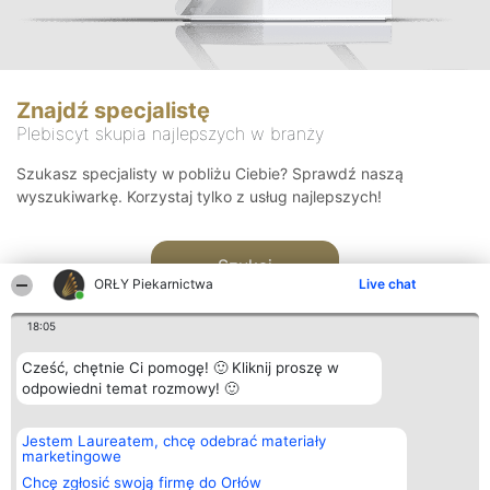
Znajdź specjalistę
Plebiscyt skupia najlepszych w branży
Szukasz specjalisty w pobliżu Ciebie? Sprawdź naszą
wyszukiwarkę. Korzystaj tylko z usług najlepszych!
Szukaj
ORŁY Piekarnictwa
Live chat
18:05
Cześć, chętnie Ci pomogę! 🙂 Kliknij proszę w
odpowiedni temat rozmowy! 🙂
Organizator plebiscytu
Plebiscyt
Kontakt
Jestem Laureatem, chcę odebrać materiały
Bright Side Solutions sp. z o.
Laureaci
Kontakt
marketingowe
o. sp. k.
Lista
ul. Ruska 22
wszystkich
Chcę zgłosić swoją firmę do Orłów