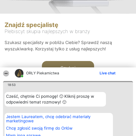
Znajdź specjalistę
Plebiscyt skupia najlepszych w branży
Szukasz specjalisty w pobliżu Ciebie? Sprawdź naszą
wyszukiwarkę. Korzystaj tylko z usług najlepszych!
Szukaj
ORŁY Piekarnictwa
Live chat
18:53
Cześć, chętnie Ci pomogę! 🙂 Kliknij proszę w
odpowiedni temat rozmowy! 🙂
Organizator plebiscytu
Plebiscyt
Kontakt
Jestem Laureatem, chcę odebrać materiały
Bright Side Solutions sp. z o.
Laureaci
Kontakt
marketingowe
o. sp. k.
Lista
ul. Ruska 22
wszystkich
Chcę zgłosić swoją firmę do Orłów
Wrocław 50-079
Laureatów
Mam inną sprawę
KRS 0000749100 | Regon
Zasady