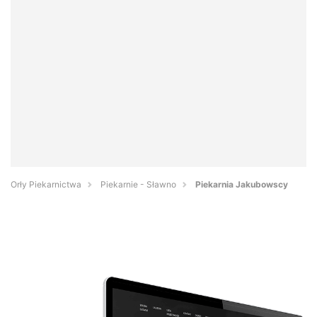
Orły Piekarnictwa
Piekarnie - Sławno
Piekarnia Jakubowscy