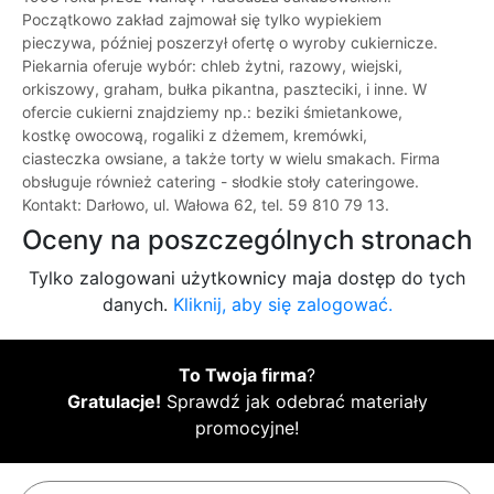
Początkowo zakład zajmował się tylko wypiekiem
pieczywa, później poszerzył ofertę o wyroby cukiernicze.
Piekarnia oferuje wybór: chleb żytni, razowy, wiejski,
orkiszowy, graham, bułka pikantna, paszteciki, i inne. W
ofercie cukierni znajdziemy np.: beziki śmietankowe,
kostkę owocową, rogaliki z dżemem, kremówki,
ciasteczka owsiane, a także torty w wielu smakach. Firma
obsługuje również catering - słodkie stoły cateringowe.
Kontakt: Darłowo, ul. Wałowa 62, tel. 59 810 79 13.
Oceny na poszczególnych stronach
Tylko zalogowani użytkownicy maja dostęp do tych
danych.
Kliknij, aby się zalogować.
To Twoja firma
?
Gratulacje!
Sprawdź jak odebrać materiały
promocyjne!