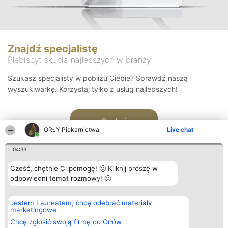
Znajdź specjalistę
Plebiscyt skupia najlepszych w branży
Szukasz specjalisty w pobliżu Ciebie? Sprawdź naszą
wyszukiwarkę. Korzystaj tylko z usług najlepszych!
Szukaj
ORŁY Piekarnictwa
Live chat
04:33
Cześć, chętnie Ci pomogę! 🙂 Kliknij proszę w
odpowiedni temat rozmowy! 🙂
Organizator plebiscytu
Plebiscyt
Kontakt
Jestem Laureatem, chcę odebrać materiały
Bright Side Solutions sp. z o.
Laureaci
Kontakt
marketingowe
o. sp. k.
Lista
ul. Ruska 22
wszystkich
Chcę zgłosić swoją firmę do Orłów
Wrocław 50-079
Laureatów