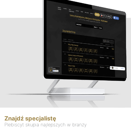
Znajdź specjalistę
Plebiscyt skupia najlepszych w branży