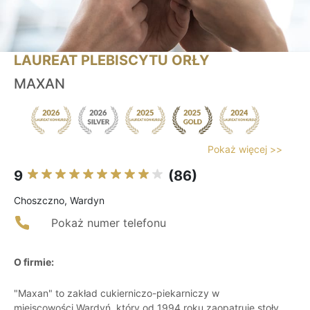
LAUREAT PLEBISCYTU ORŁY
MAXAN
Pokaż więcej >>
9
(86)
Choszczno, Wardyn
Pokaż numer telefonu
O firmie:
"Maxan" to zakład cukierniczo-piekarniczy w
miejscowości Wardyń, który od 1994 roku zaopatruje stoły