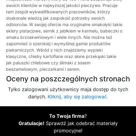
swoich klientów w najwyższej jakości pieczywo. Pracuje
tam zespół wykwalifikowanych pracowników, którzy
doskonale wiedzą jak zaspokoić potrzeby swoich
odbiorców. W swojej ofercie ma oryginalne smakołyki takie
eklery pistacjowe, sernik z jabłkiem w karmelu, babeczki o
smaku brzoskwiniowym i wiele innych. Nie można też
zapomnieć o szerokiej i wymyślnej gamie produktów
piekarniczych. Wśród z nich znajdziemy wypieki
klasyczne, chleby kartoflane oraz słone przekąski takie
jak paluszki chlebowe czy ślimaki z sosem
beszamelowym, pieczarkami i serem.
Oceny na poszczególnych stronach
Tylko zalogowani użytkownicy maja dostęp do tych
danych.
Kliknij, aby się zalogować.
To Twoja firma
?
Gratulacje!
Sprawdź jak odebrać materiały
promocyjne!