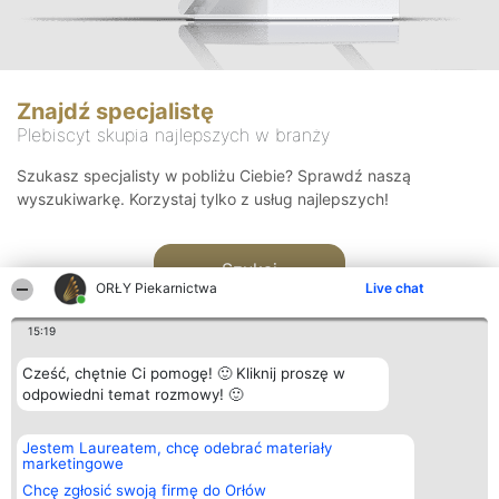
Znajdź specjalistę
Plebiscyt skupia najlepszych w branży
Szukasz specjalisty w pobliżu Ciebie? Sprawdź naszą
wyszukiwarkę. Korzystaj tylko z usług najlepszych!
Szukaj
ORŁY Piekarnictwa
Live chat
15:19
Cześć, chętnie Ci pomogę! 🙂 Kliknij proszę w
odpowiedni temat rozmowy! 🙂
Organizator plebiscytu
Plebiscyt
Kontakt
Jestem Laureatem, chcę odebrać materiały
Bright Side Solutions sp. z o.
Laureaci
Kontakt
marketingowe
o. sp. k.
Lista
ul. Ruska 22
wszystkich
Chcę zgłosić swoją firmę do Orłów