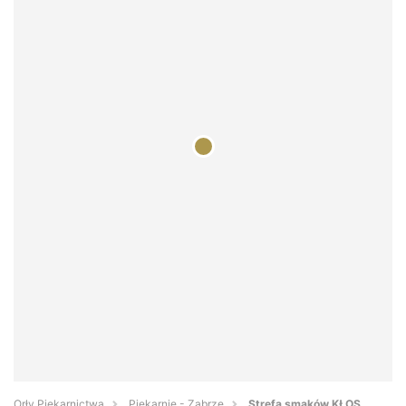
Orły Piekarnictwa
Piekarnie - Zabrze
Strefa smaków KŁOS