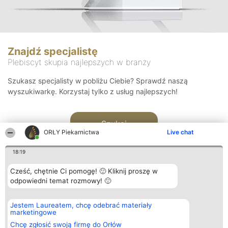
Znajdź specjalistę
Plebiscyt skupia najlepszych w branży
Szukasz specjalisty w pobliżu Ciebie? Sprawdź naszą
wyszukiwarkę. Korzystaj tylko z usług najlepszych!
Szukaj
ORŁY Piekarnictwa
Live chat
18:19
Cześć, chętnie Ci pomogę! 🙂 Kliknij proszę w
odpowiedni temat rozmowy! 🙂
Organizator plebiscytu
Plebiscyt
Kontakt
Jestem Laureatem, chcę odebrać materiały
Bright Side Solutions sp. z o.
Laureaci
Kontakt
marketingowe
o. sp. k.
Lista
ul. Ruska 22
wszystkich
Chcę zgłosić swoją firmę do Orłów