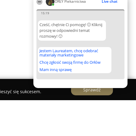
ORŁY Piekarnictwa
Live chat
15:19
Cześć, chętnie Ci pomogę! 🙂 Kliknij
proszę w odpowiedni temat
rozmowy! 🙂
Jestem Laureatem, chcę odebrać
materiały marketingowe
Chcę zgłosić swoją firmę do Orłów
Mam inną sprawę
Sprawdź
ieszyć się sukcesem.