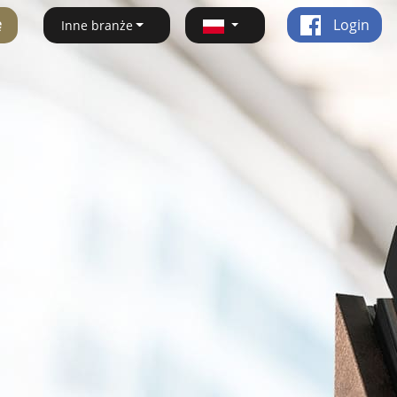
ę
Login
Inne branże