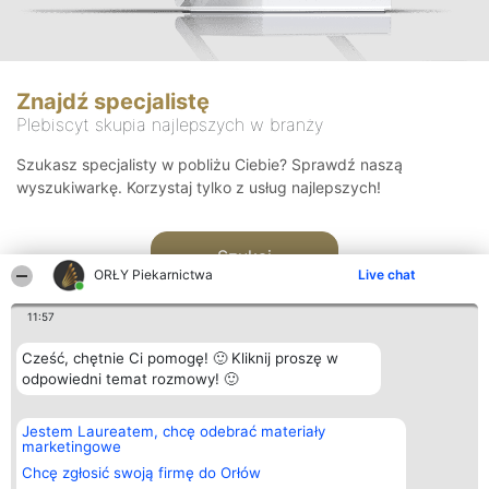
Znajdź specjalistę
Plebiscyt skupia najlepszych w branży
Szukasz specjalisty w pobliżu Ciebie? Sprawdź naszą
wyszukiwarkę. Korzystaj tylko z usług najlepszych!
Szukaj
ORŁY Piekarnictwa
Live chat
11:57
Cześć, chętnie Ci pomogę! 🙂 Kliknij proszę w
odpowiedni temat rozmowy! 🙂
Organizator plebiscytu
Plebiscyt
Kontakt
Jestem Laureatem, chcę odebrać materiały
Bright Side Solutions sp. z o.
Laureaci
Kontakt
marketingowe
o. sp. k.
Lista
ul. Ruska 22
wszystkich
Chcę zgłosić swoją firmę do Orłów
Wrocław 50-079
Laureatów