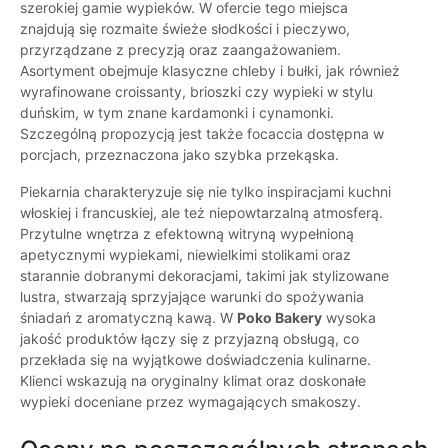
szerokiej gamie wypieków. W ofercie tego miejsca
znajdują się rozmaite świeże słodkości i pieczywo,
przyrządzane z precyzją oraz zaangażowaniem.
Asortyment obejmuje klasyczne chleby i bułki, jak również
wyrafinowane croissanty, brioszki czy wypieki w stylu
duńskim, w tym znane kardamonki i cynamonki.
Szczególną propozycją jest także focaccia dostępna w
porcjach, przeznaczona jako szybka przekąska.
Piekarnia charakteryzuje się nie tylko inspiracjami kuchni
włoskiej i francuskiej, ale też niepowtarzalną atmosferą.
Przytulne wnętrza z efektowną witryną wypełnioną
apetycznymi wypiekami, niewielkimi stolikami oraz
starannie dobranymi dekoracjami, takimi jak stylizowane
lustra, stwarzają sprzyjające warunki do spożywania
śniadań z aromatyczną kawą. W
Poko Bakery
wysoka
jakość produktów łączy się z przyjazną obsługą, co
przekłada się na wyjątkowe doświadczenia kulinarne.
Klienci wskazują na oryginalny klimat oraz doskonałe
wypieki doceniane przez wymagających smakoszy.