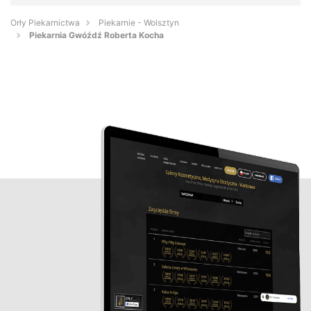
Orły Piekarnictwa
Piekarnie - Wolsztyn
Piekarnia Gwóźdź Roberta Kocha