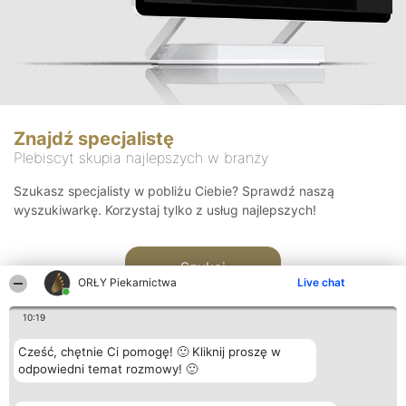
Znajdź specjalistę
Plebiscyt skupia najlepszych w branży
Szukasz specjalisty w pobliżu Ciebie? Sprawdź naszą
wyszukiwarkę. Korzystaj tylko z usług najlepszych!
Szukaj
ORŁY Piekarnictwa
Live chat
10:19
Cześć, chętnie Ci pomogę! 🙂 Kliknij proszę w
odpowiedni temat rozmowy! 🙂
Organizator plebiscytu
Plebiscyt
Kontakt