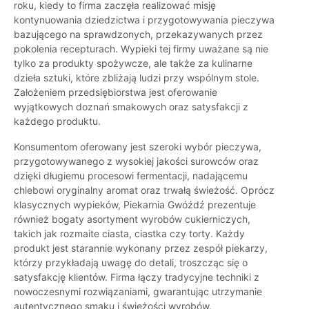
roku, kiedy to firma zaczęła realizować misję
kontynuowania dziedzictwa i przygotowywania pieczywa
bazującego na sprawdzonych, przekazywanych przez
pokolenia recepturach. Wypieki tej firmy uważane są nie
tylko za produkty spożywcze, ale także za kulinarne
dzieła sztuki, które zbliżają ludzi przy wspólnym stole.
Założeniem przedsiębiorstwa jest oferowanie
wyjątkowych doznań smakowych oraz satysfakcji z
każdego produktu.
Konsumentom oferowany jest szeroki wybór pieczywa,
przygotowywanego z wysokiej jakości surowców oraz
dzięki długiemu procesowi fermentacji, nadającemu
chlebowi oryginalny aromat oraz trwałą świeżość. Oprócz
klasycznych wypieków, Piekarnia Gwóźdź prezentuje
również bogaty asortyment wyrobów cukierniczych,
takich jak rozmaite ciasta, ciastka czy torty. Każdy
produkt jest starannie wykonany przez zespół piekarzy,
którzy przykładają uwagę do detali, troszcząc się o
satysfakcję klientów. Firma łączy tradycyjne techniki z
nowoczesnymi rozwiązaniami, gwarantując utrzymanie
autentycznego smaku i świeżości wyrobów.