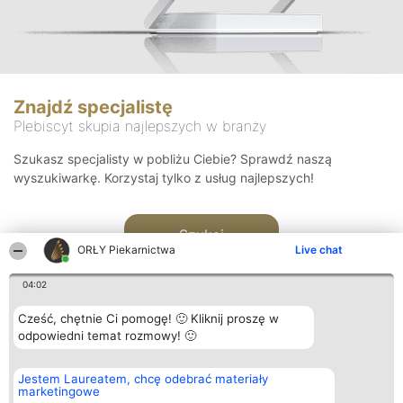
Znajdź specjalistę
Plebiscyt skupia najlepszych w branży
Szukasz specjalisty w pobliżu Ciebie? Sprawdź naszą
wyszukiwarkę. Korzystaj tylko z usług najlepszych!
Szukaj
ORŁY Piekarnictwa
Live chat
04:02
Cześć, chętnie Ci pomogę! 🙂 Kliknij proszę w
odpowiedni temat rozmowy! 🙂
Organizator plebiscytu
Plebiscyt
Kontakt
Jestem Laureatem, chcę odebrać materiały
Bright Side Solutions sp. z o.
Laureaci
Kontakt
marketingowe
o. sp. k.
Lista