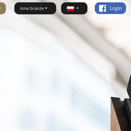
ę
Login
Inne branże