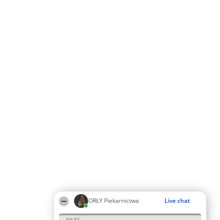
ORŁY Piekarnictwa
Live chat
04:32