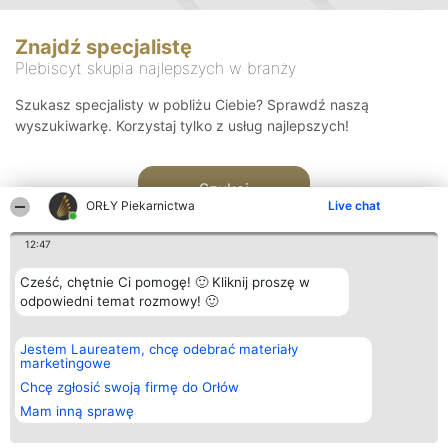
Znajdź specjalistę
Plebiscyt skupia najlepszych w branży
Szukasz specjalisty w pobliżu Ciebie? Sprawdź naszą
wyszukiwarkę. Korzystaj tylko z usług najlepszych!
Szukaj
ORŁY Piekarnictwa
Live chat
12:47
Cześć, chętnie Ci pomogę! 🙂 Kliknij proszę w
odpowiedni temat rozmowy! 🙂
Organizator plebiscytu
Plebiscyt
Kontakt
Jestem Laureatem, chcę odebrać materiały
Bright Side Solutions sp. z o.
Laureaci
Kontakt
marketingowe
o. sp. k.
Lista
ul. Ruska 22
wszystkich
Chcę zgłosić swoją firmę do Orłów
Wrocław 50-079
Laureatów
Mam inną sprawę
KRS 0000749100 | Regon
Zasady
381313360 | NIP 8943132676
Regulamin
+48 508 492 400
Polityka