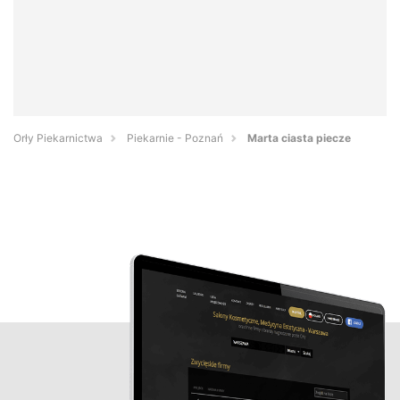
Orły Piekarnictwa
Piekarnie - Poznań
Marta ciasta piecze