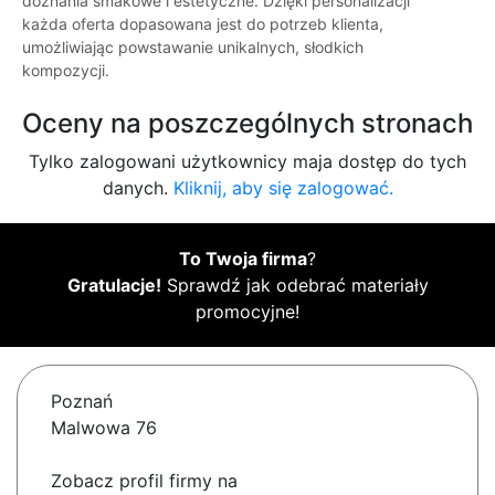
doznania smakowe i estetyczne. Dzięki personalizacji
każda oferta dopasowana jest do potrzeb klienta,
umożliwiając powstawanie unikalnych, słodkich
kompozycji.
Oceny na poszczególnych stronach
Tylko zalogowani użytkownicy maja dostęp do tych
danych.
Kliknij, aby się zalogować.
To Twoja firma
?
Gratulacje!
Sprawdź jak odebrać materiały
promocyjne!
Poznań
Malwowa 76
Zobacz profil firmy na