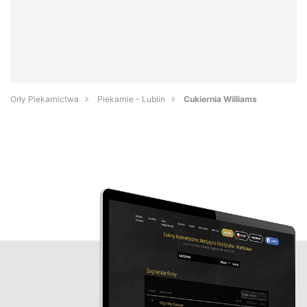
Orły Piekarnictwa
Piekarnie - Lublin
Cukiernia Williams