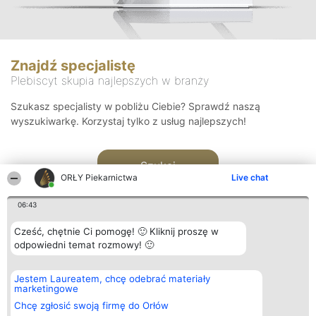
Znajdź specjalistę
Plebiscyt skupia najlepszych w branży
Szukasz specjalisty w pobliżu Ciebie? Sprawdź naszą
wyszukiwarkę. Korzystaj tylko z usług najlepszych!
Szukaj
ORŁY Piekarnictwa
Live chat
06:43
Cześć, chętnie Ci pomogę! 🙂 Kliknij proszę w
odpowiedni temat rozmowy! 🙂
Organizator plebiscytu
Plebiscyt
Kontakt
Jestem Laureatem, chcę odebrać materiały
Bright Side Solutions sp. z o.
Laureaci
Kontakt
marketingowe
o. sp. k.
Lista
ul. Ruska 22
wszystkich
Chcę zgłosić swoją firmę do Orłów
Wrocław 50-079
Laureatów