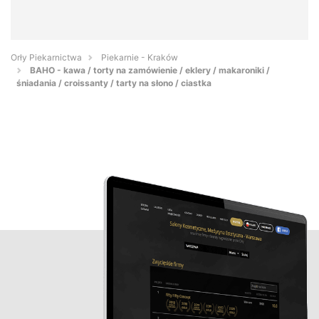
Orły Piekarnictwa
Piekarnie - Kraków
BAHO - kawa / torty na zamówienie / eklery / makaroniki /
śniadania / croissanty / tarty na słono / ciastka