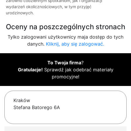
zarówno codziennym spotkaniom, jak i organizacji
wydarzeń okolicznościowych, w tym przyjęć
urodzinowych.
Oceny na poszczególnych stronach
Tylko zalogowani użytkownicy maja dostęp do tych
danych.
Kliknij, aby się zalogować.
To Twoja firma
?
Gratulacje!
Sprawdź jak odebrać materiały
promocyjne!
Kraków
Stefana Batorego 6A