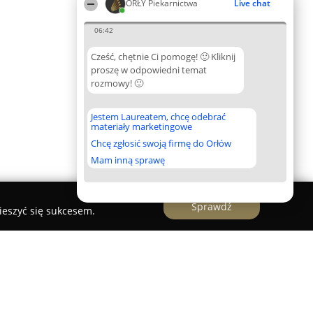
ORŁY Piekarnictwa
Live chat
06:42
Cześć, chętnie Ci pomogę! 🙂 Kliknij
proszę w odpowiedni temat
rozmowy! 🙂
Jestem Laureatem, chcę odebrać
materiały marketingowe
Chcę zgłosić swoją firmę do Orłów
Mam inną sprawę
Sprawdź
ieszyć się sukcesem.