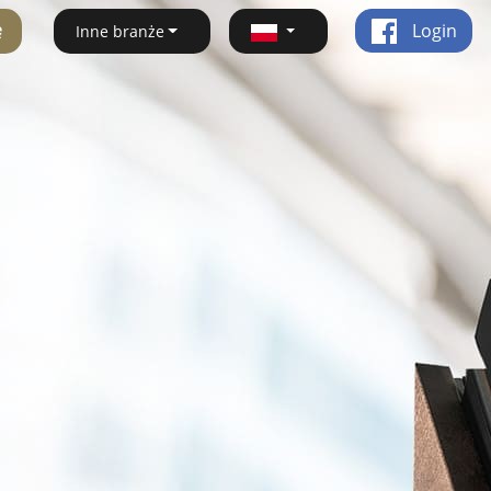
ę
Login
Inne branże