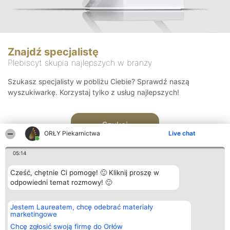
Znajdź specjalistę
Plebiscyt skupia najlepszych w branży
Szukasz specjalisty w pobliżu Ciebie? Sprawdź naszą
wyszukiwarkę. Korzystaj tylko z usług najlepszych!
Szukaj
ORŁY Piekarnictwa
Live chat
05:14
Cześć, chętnie Ci pomogę! 🙂 Kliknij proszę w
odpowiedni temat rozmowy! 🙂
Organizator plebiscytu
Plebiscyt
Kontakt
Jestem Laureatem, chcę odebrać materiały
Bright Side Solutions sp. z o.
Laureaci
Kontakt
marketingowe
o. sp. k.
Lista
ul. Ruska 22
wszystkich
Chcę zgłosić swoją firmę do Orłów