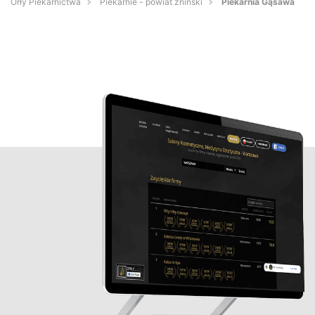
Orły Piekarnictwa
Piekarnie - powiat żniński
Piekarnia Gąsawa