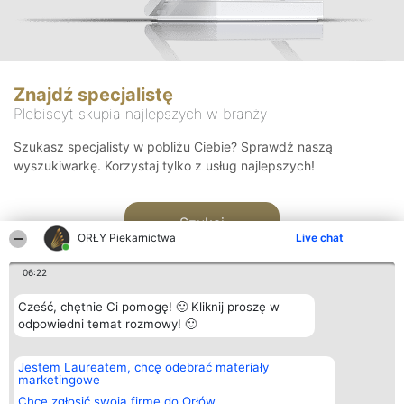
Znajdź specjalistę
Plebiscyt skupia najlepszych w branży
Szukasz specjalisty w pobliżu Ciebie? Sprawdź naszą
wyszukiwarkę. Korzystaj tylko z usług najlepszych!
Szukaj
ORŁY Piekarnictwa
Live chat
06:22
Cześć, chętnie Ci pomogę! 🙂 Kliknij proszę w
odpowiedni temat rozmowy! 🙂
Organizator plebiscytu
Plebiscyt
Kontakt
Jestem Laureatem, chcę odebrać materiały
Bright Side Solutions sp. z o.
Laureaci
Kontakt
marketingowe
o. sp. k.
Lista
ul. Ruska 22
wszystkich
Chcę zgłosić swoją firmę do Orłów