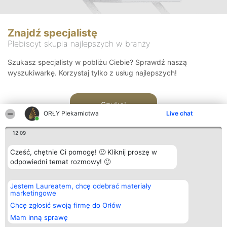
Znajdź specjalistę
Plebiscyt skupia najlepszych w branży
Szukasz specjalisty w pobliżu Ciebie? Sprawdź naszą
wyszukiwarkę. Korzystaj tylko z usług najlepszych!
Szukaj
ORŁY Piekarnictwa
Live chat
12:09
Cześć, chętnie Ci pomogę! 🙂 Kliknij proszę w
odpowiedni temat rozmowy! 🙂
Organizator plebiscytu
Plebiscyt
Kontakt
Jestem Laureatem, chcę odebrać materiały
Bright Side Solutions sp. z o.
Laureaci
Kontakt
marketingowe
o. sp. k.
Lista
ul. Ruska 22
wszystkich
Chcę zgłosić swoją firmę do Orłów
Wrocław 50-079
Laureatów
Mam inną sprawę
KRS 0000749100 | Regon
Zasady
381313360 | NIP 8943132676
Regulamin