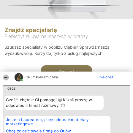
Znajdź specjalistę
Plebiscyt skupia najlepszych w branży
Szukasz specjalisty w pobliżu Ciebie? Sprawdź naszą
wyszukiwarkę. Korzystaj tylko z usług najlepszych!
Szukaj
ORŁY Piekarnictwa
Live chat
04:36
Cześć, chętnie Ci pomogę! 🙂 Kliknij proszę w
odpowiedni temat rozmowy! 🙂
Organizator plebiscytu
Plebiscyt
Kontakt
Jestem Laureatem, chcę odebrać materiały
Bright Side Solutions sp. z o.
Laureaci
Kontakt
marketingowe
o. sp. k.
Lista
ul. Ruska 22
wszystkich
Chcę zgłosić swoją firmę do Orłów