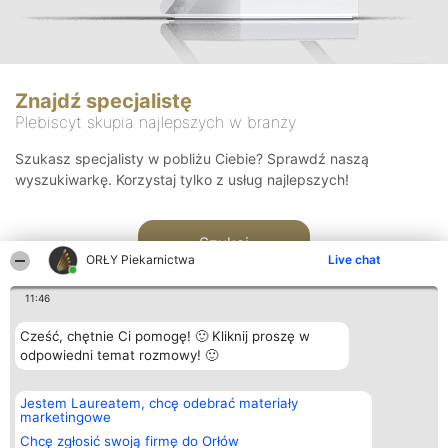
Znajdź specjalistę
Plebiscyt skupia najlepszych w branży
Szukasz specjalisty w pobliżu Ciebie? Sprawdź naszą
wyszukiwarkę. Korzystaj tylko z usług najlepszych!
Szukaj
ORŁY Piekarnictwa
Live chat
11:46
Cześć, chętnie Ci pomogę! 🙂 Kliknij proszę w
odpowiedni temat rozmowy! 🙂
Organizator plebiscytu
Plebiscyt
Kontakt
Jestem Laureatem, chcę odebrać materiały
Bright Side Solutions sp. z o.
Laureaci
Kontakt
marketingowe
o. sp. k.
Lista
ul. Ruska 22
wszystkich
Chcę zgłosić swoją firmę do Orłów