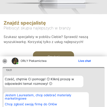
Znajdź specjalistę
Plebiscyt skupia najlepszych w branży
Szukasz specjalisty w pobliżu Ciebie? Sprawdź naszą
wyszukiwarkę. Korzystaj tylko z usług najlepszych!
Szukaj
ORŁY Piekarnictwa
Live chat
13:21
Cześć, chętnie Ci pomogę! 🙂 Kliknij proszę w
odpowiedni temat rozmowy! 🙂
Organizator plebiscytu
Plebiscyt
Kontakt
Jestem Laureatem, chcę odebrać materiały
Bright Side Solutions sp. z o.
Laureaci
Kontakt
marketingowe
o. sp. k.
Lista
ul. Ruska 22
wszystkich
Chcę zgłosić swoją firmę do Orłów
Wrocław 50-079
Laureatów