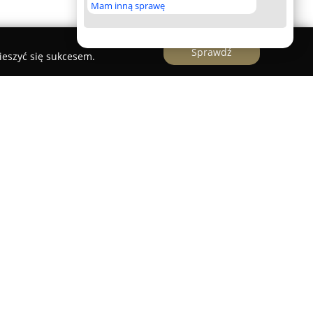
Mam inną sprawę
Sprawdź
ieszyć się sukcesem.
 interesujący punkt kulinarny w Otwocku,
Piekarni Wanda. Jej historia wywodzi się z lat 30.
 – Babcia Wanda oraz Dziadek Wacław –
cje piekarskie, prowadzone nieprzerwanie przez
owuje dawną sztukę wypieku, stawiając na
 oraz wysoką jakość wyrobów.
zeroki wachlarz wyrobów piekarskich,