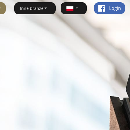
ę
Login
Inne branże