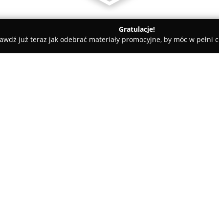
Gratulacje!
awdź już teraz jak odebrać materiały promocyjne, by móc w pełni c
 Nocą
O firmie:
Wanda Nocą
wyróżnia się jako
funkcjonujący w ramach znanej 
XX wieku, kiedy to przodkowie
zapoczątkowali rodzinne trady
trzy pokolenia. Placówka zach
tradycyjne techniki, rzemiosło
W ofercie firmy znajduje się s