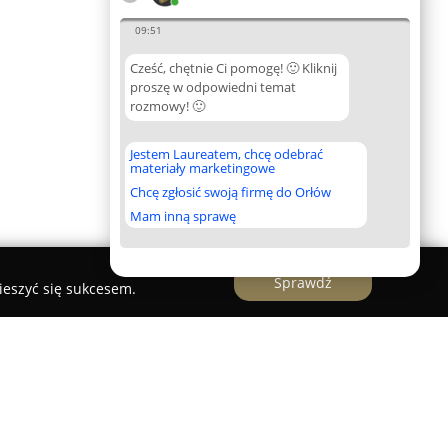
09:51
Cześć, chętnie Ci pomogę! 🙂 Kliknij
proszę w odpowiedni temat
rozmowy! 🙂
Jestem Laureatem, chcę odebrać
materiały marketingowe
Chcę zgłosić swoją firmę do Orłów
Mam inną sprawę
Sprawdź
ieszyć się sukcesem.