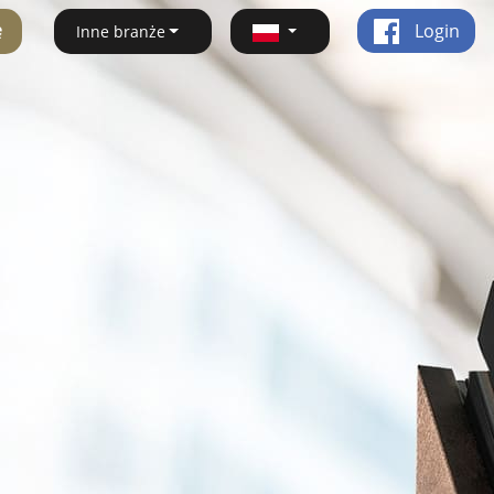
ę
Login
Inne branże