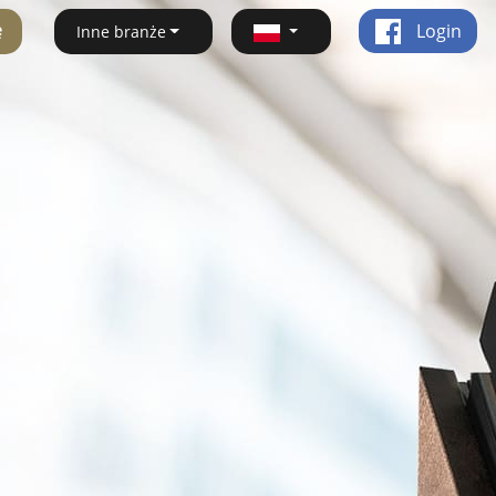
ę
Login
Inne branże