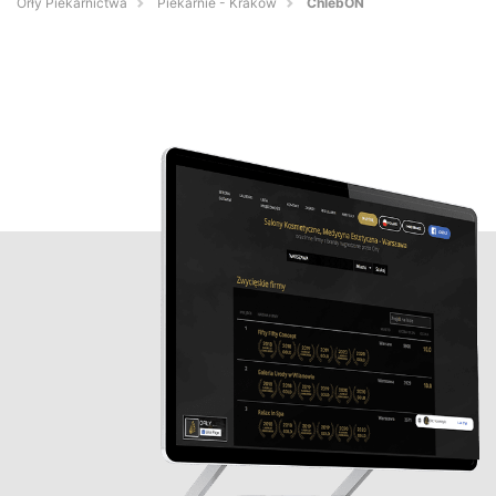
Orły Piekarnictwa
Piekarnie - Kraków
ChlebON