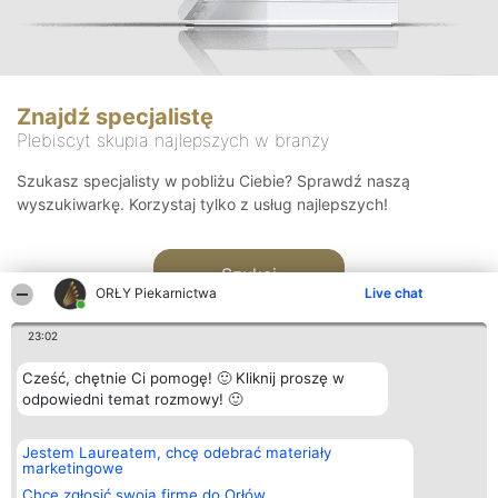
Znajdź specjalistę
Plebiscyt skupia najlepszych w branży
Szukasz specjalisty w pobliżu Ciebie? Sprawdź naszą
wyszukiwarkę. Korzystaj tylko z usług najlepszych!
Szukaj
ORŁY Piekarnictwa
Live chat
23:02
Cześć, chętnie Ci pomogę! 🙂 Kliknij proszę w
odpowiedni temat rozmowy! 🙂
Organizator plebiscytu
Plebiscyt
Kontakt
Jestem Laureatem, chcę odebrać materiały
Bright Side Solutions sp. z o.
Laureaci
Kontakt
marketingowe
o. sp. k.
Lista
ul. Ruska 22
wszystkich
Chcę zgłosić swoją firmę do Orłów