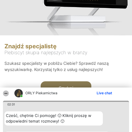
Znajdź specjalistę
Plebiscyt skupia najlepszych w branży
Szukasz specjalisty w pobliżu Ciebie? Sprawdź naszą
wyszukiwarkę. Korzystaj tylko z usług najlepszych!
Szukaj
ORŁY Piekarnictwa
Live chat
02:31
Cześć, chętnie Ci pomogę! 🙂 Kliknij proszę w
odpowiedni temat rozmowy! 🙂
Organizator plebiscytu
Plebiscyt
Kontakt