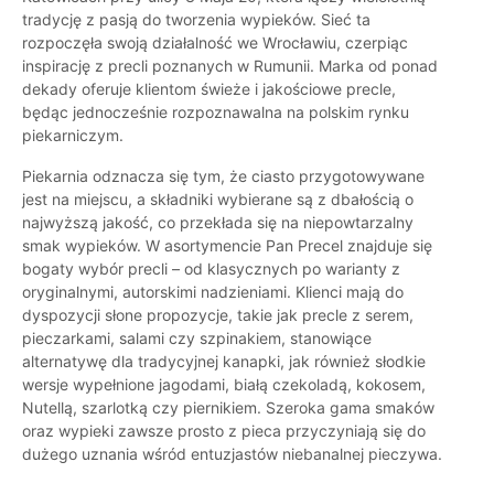
tradycję z pasją do tworzenia wypieków. Sieć ta
rozpoczęła swoją działalność we Wrocławiu, czerpiąc
inspirację z precli poznanych w Rumunii. Marka od ponad
dekady oferuje klientom świeże i jakościowe precle,
będąc jednocześnie rozpoznawalna na polskim rynku
piekarniczym.
Piekarnia odznacza się tym, że ciasto przygotowywane
jest na miejscu, a składniki wybierane są z dbałością o
najwyższą jakość, co przekłada się na niepowtarzalny
smak wypieków. W asortymencie Pan Precel znajduje się
bogaty wybór precli – od klasycznych po warianty z
oryginalnymi, autorskimi nadzieniami. Klienci mają do
dyspozycji słone propozycje, takie jak precle z serem,
pieczarkami, salami czy szpinakiem, stanowiące
alternatywę dla tradycyjnej kanapki, jak również słodkie
wersje wypełnione jagodami, białą czekoladą, kokosem,
Nutellą, szarlotką czy piernikiem. Szeroka gama smaków
oraz wypieki zawsze prosto z pieca przyczyniają się do
dużego uznania wśród entuzjastów niebanalnej pieczywa.