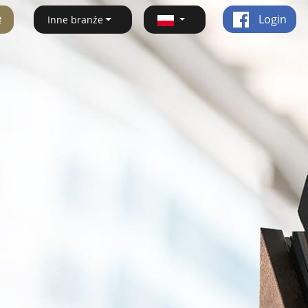
ę
Login
Inne branże