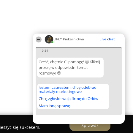
ORŁY Piekarnictwa
Live chat
10:54
Cześć, chętnie Ci pomogę! 🙂 Kliknij
proszę w odpowiedni temat
rozmowy! 🙂
Jestem Laureatem, chcę odebrać
materiały marketingowe
Chcę zgłosić swoją firmę do Orłów
Mam inną sprawę
Sprawdź
ieszyć się sukcesem.