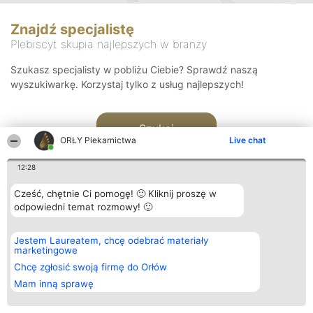
Znajdź specjalistę
Plebiscyt skupia najlepszych w branży
Szukasz specjalisty w pobliżu Ciebie? Sprawdź naszą
wyszukiwarkę. Korzystaj tylko z usług najlepszych!
Szukaj
ORŁY Piekarnictwa
Live chat
12:28
Cześć, chętnie Ci pomogę! 🙂 Kliknij proszę w
odpowiedni temat rozmowy! 🙂
Organizator plebiscytu
Plebiscyt
Kontakt
Jestem Laureatem, chcę odebrać materiały
Bright Side Solutions sp. z o.
Laureaci
Kontakt
marketingowe
o. sp. k.
Lista
ul. Ruska 22
wszystkich
Chcę zgłosić swoją firmę do Orłów
Wrocław 50-079
Laureatów
Mam inną sprawę
KRS 0000749100 | Regon
Zasady
381313360 | NIP 8943132676
Regulamin
+48 508 492 400
Polityka