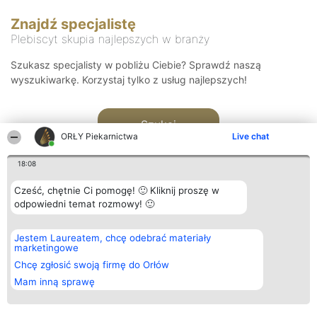
Znajdź specjalistę
Plebiscyt skupia najlepszych w branży
Szukasz specjalisty w pobliżu Ciebie? Sprawdź naszą
wyszukiwarkę. Korzystaj tylko z usług najlepszych!
Szukaj
ORŁY Piekarnictwa
Live chat
18:08
Cześć, chętnie Ci pomogę! 🙂 Kliknij proszę w
odpowiedni temat rozmowy! 🙂
Organizator plebiscytu
Plebiscyt
Kontakt
Jestem Laureatem, chcę odebrać materiały
Bright Side Solutions sp. z o.
Laureaci
Kontakt
marketingowe
o. sp. k.
Lista
ul. Ruska 22
wszystkich
Chcę zgłosić swoją firmę do Orłów
Wrocław 50-079
Laureatów
Mam inną sprawę
KRS 0000749100 | Regon
Zasady
381313360 | NIP 8943132676
Regulamin
+48 508 492 400
Polityka
Prywatności