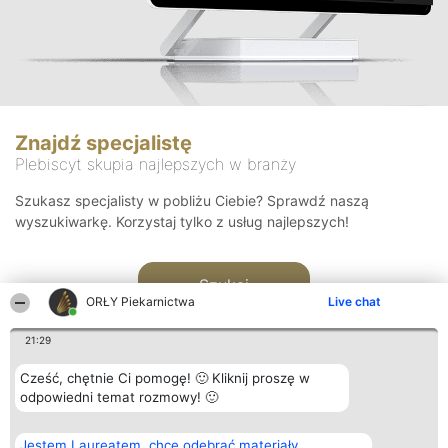
Znajdź specjalistę
Plebiscyt skupia najlepszych w branży
Szukasz specjalisty w pobliżu Ciebie? Sprawdź naszą
wyszukiwarkę. Korzystaj tylko z usług najlepszych!
Szukaj
ORŁY Piekarnictwa
Live chat
21:29
Cześć, chętnie Ci pomogę! 🙂 Kliknij proszę w
odpowiedni temat rozmowy! 🙂
Organizator plebiscytu
Plebiscyt
Kontakt
Jestem Laureatem, chcę odebrać materiały
Bright Side Solutions sp. z o.
Laureaci
Kontakt