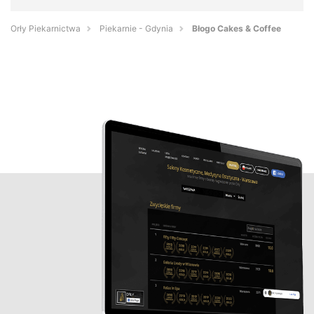
Orły Piekarnictwa
Piekarnie - Gdynia
Błogo Cakes & Coffee